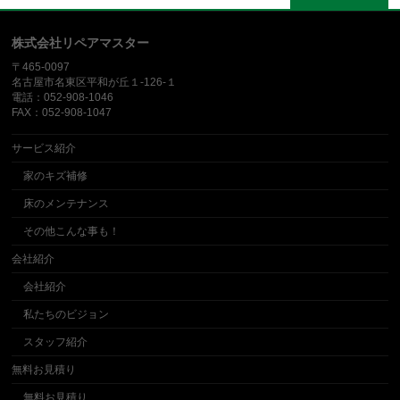
株式会社リペアマスター
〒465-0097
名古屋市名東区平和が丘１-126-１
電話：052-908-1046
FAX：052-908-1047
サービス紹介
家のキズ補修
床のメンテナンス
その他こんな事も！
会社紹介
会社紹介
私たちのビジョン
スタッフ紹介
無料お見積り
無料お見積り